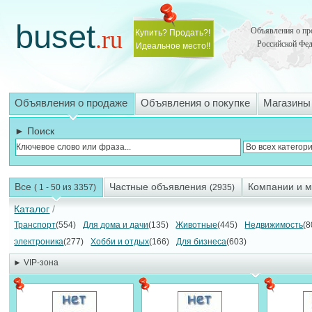
buset
.ru
Объявления о пр
Купить? Продать?!
Российской Фе
Идеальное место!!
Объявления о продаже
Объявления о покупке
Магазины
► Поиск
Все
Частные объявления
Компании и 
( 1 - 50 из 3357)
(2935)
Каталог
/
Транспорт
(554)
Для дома и дачи
(135)
Животные
(445)
Недвижимость
(8
электроника
(277)
Хобби и отдых
(166)
Для бизнеса
(603)
► VIP-зона