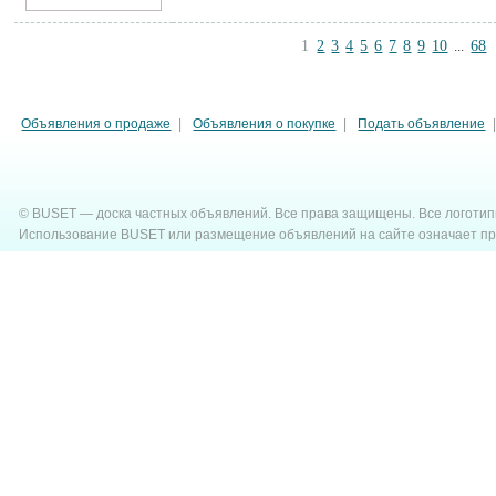
1
2
3
4
5
6
7
8
9
10
68
...
Объявления о продаже
|
Объявления о покупке
|
Подать объявление
© BUSET — доска частных объявлений. Все права защищены. Все логотипы 
Использование BUSET или размещение объявлений на сайте означает п