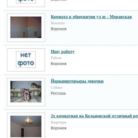
Комната в общежитии ул ю - Моравская
Комнаты
Воронеж
Ищу работу
Работа
Воронеж
Йоркширтерьеры девочки
Собаки
Россошь
2х комнатная на Кольцовской отличный р
Квартиры
Воронеж